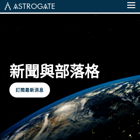
Skip
Tog
to
Me
the
main
content.
新聞與部落格
訂閱最新消息